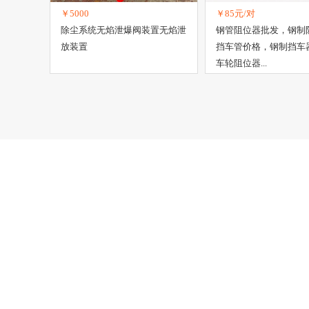
￥5000
￥85元/对
除尘系统无焰泄爆阀装置无焰泄
钢管阻位器批发，钢制
放装置
挡车管价格，钢制挡车
车轮阻位器...
新手指南
联系我们
了解塑胶五金网
电话：150-1
注册新用户
加入塑胶五金网
网站首页
|
关于我们
|
联