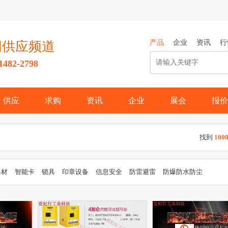
产品
企业
资讯
行
网供应频道
82-2798
供应
求购
资讯
企业
展会
报价
找到
100
器材
智能卡
锁具
印章设备
信息安全
防雷避雷
防爆防水防尘
智能交通
小区安防
建筑安防配件
楼宇对讲
安全标识
安全检查
它安全防护用品