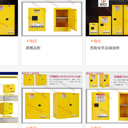
￥电仪
￥电仪
易燃品柜
危险化学品储放柜