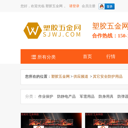
您好，欢迎光临
塑胶五金网
。
请登录
会员注册
塑胶五金
合作热线：150-14

首页
行情
所有分类
您所在的位置：
塑胶五金网
>
供应频道
>
其它安全防护用品
分类：
作业保护
防静电产品
军需用品
防身用具
防弹
消防救援
二手安防产品
公共广播
防伪产品
灾害防护
交通指挥
监控器材
静电测试仪
警报设备
防盗装置
其