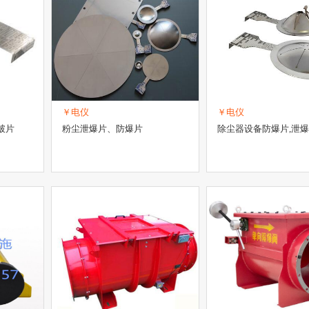
￥电仪
￥电仪
破片
粉尘泄爆片、防爆片
除尘器设备防爆片,泄