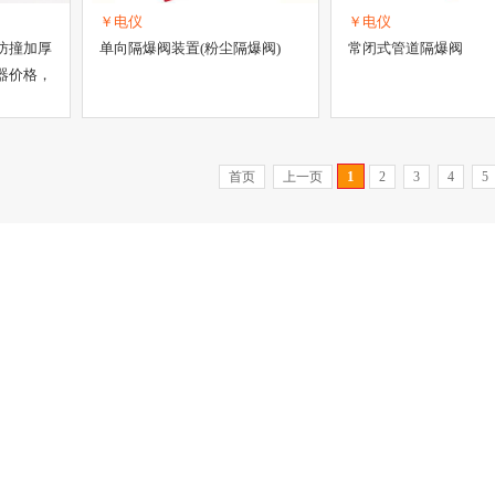
￥电仪
￥电仪
防撞加厚
单向隔爆阀装置(粉尘隔爆阀)
常闭式管道隔爆阀
器价格，
1
首页
上一页
2
3
4
5
联系我们
482-2798
联系QQ：234145668
系方式
|
服务条款
|
著作权商标声明
|
法律声明
|
隐私声明
|
免责声