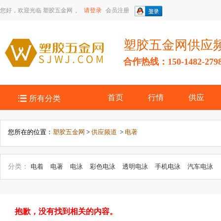
您好，欢迎光临
塑胶五金网
。
请登录
会员注册
塑胶五金网供应
合作热线：150-1482-279

首页
行情
供应
所有分类
您所在的位置：
塑胶五金网
>
供应频道
>
电著
分类：
电着
电著
电泳
彩色电泳
透明电泳
手机电泳
汽车电泳
抱歉，没有找到相关的内容。