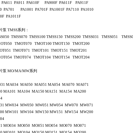
 PA611 PA911 PA610F PA900F PA611F PA911F
0 PA701 PA1001 PA701F PA1001F PA7110 PA1010
10F PA1011F
片泵
TMSS
系列
：
SS050 TMSS070 TMSS100 TMSS150 TMSS200 TMSS031 TMSS051 TMSS
OT050 TMOT070 TMOT100 TMOT150 TMOT200
OT051 TMOT071 TMOT101 TMOT151 TMOT201
OT054 TMOT074 TMOT104 TMOT154 TMOT204
片泵
MO/MA/MW
系列
31 MA034 MA050 MA051 MA054 MA070 MA071
0 MA101 MA104 MA150 MA151 MA154 MA200
04
31 MW034 MW050 MW051 MW054 MW070 MW071
00 MW101 MW104 MW150 MW151 MW154 MW200
04
1 MO034 MO050 MO051 MO054 MO070 MO071
0 MO101 MO104 MO150 MO151 MO154 MO200