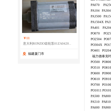
PA070 PA25
PA104 PA30
PA3500 PA15
PA1504X P
PA401 PA20
PO070 PO2
￥11
PO2504 PO0
意大利RONZIO齿轮泵01ZA0420...
PO304X PO15
PO401 PO20
福建厦门市
福力德泰克
PO500 PO80
PO510 PO81
PO600 PO90
PO610 PO91
PO700 PO100
PO1011 PO10
PA500 PA80
PA510 PA810
PA600 PA900