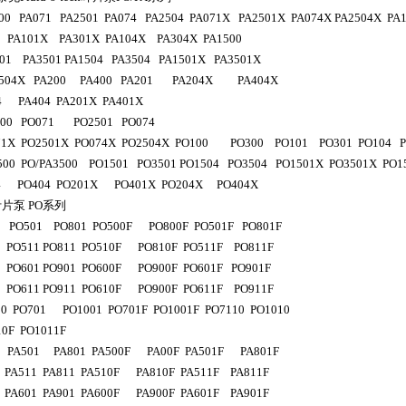
00 PA071 PA2501 PA074 PA2504 PA071X PA2501X PA074X PA2504X P
4 PA101X PA301X PA104X PA304X PA1500
01 PA3501 PA1504 PA3504 PA1501X PA3501X
A3504X PA200 PA400 PA201 PA204X PA404X
4 PA404 PA201X PA401X
500 PO071 PO2501 PO074
71X PO2501X PO074X PO2504X PO100 PO300 PO101 PO301 PO104 
00 PO/PA3500 PO1501 PO3501 PO1504 PO3504 PO1501X PO3501X PO1
4 PO404 PO201X PO401X PO204X PO404X
叶片泵
PO
系列
0 PO501 PO801 PO500F PO800F PO501F PO801F
0 PO511 PO811 PO510F PO810F PO511F PO811F
0 PO601 PO901 PO600F PO900F PO601F PO901F
0 PO611 PO911 PO610F PO900F PO611F PO911F
0 PO701 PO1001 PO701F PO1001F PO7110 PO1010
10F PO1011F
0 PA501 PA801 PA500F PA00F PA501F PA801F
 PA511 PA811 PA510F PA810F PA511F PA811F
 PA601 PA901 PA600F PA900F PA601F PA901F