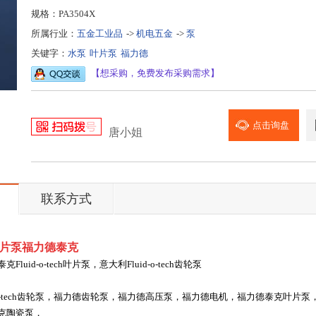
规格：PA3504X
所属行业：
五金工业品
->
机电五金
->
泵
关键字：
水泵
叶片泵
福力德
【想采购，免费发布采购需求】
点击询盘
唐小姐
联系方式
X叶片泵福力德泰克
泰克
Fluid-o-tech
叶片泵，意大利
Fluid-o-tech
齿轮泵
-tech
齿轮泵，福力德齿轮泵，福力德高压泵，福力德电机，福力德泰克叶片泵
克陶瓷泵，