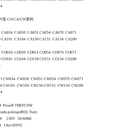
4
片泵
CO/CA/CW
系列
 CA034 CA050 CA051 CA054 CA070 CA071
 CA101 CA104 CA150 CA151 CA154 CA200
4
 CO034 CO050 CO051 CO054 CO070 CO071
 CO101 CO104 CO150 CO151 CO154 CO200
4
1 CW034 CW050 CW051 CW054 CW070 CW071
0 CW101 CW104 CW150 CW151 CW154 CW200
4
CH PoweR THEFCOW
bada polesqe(RO) Ttaly
.19 230V 50/60HZ
A 14uf 450VL