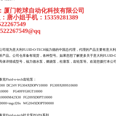
：厦门乾球自动化科技有限公司
人：唐小姐手机：
15359281389
522267549
1522267549@qq
公司现为意大利
FLUID-O-TECH
福力德
的中国总代理，代理的产品主要有意大利
等产品。公司仓库备有现货，各种型号。如果您想了解更多关于意大利
FLUID-
具体详情或型号，福力德水泵，燃烧泵，柱塞泵，齿轮泵等。欢迎您拨打本公
泰克
Fluid-o-tech
齿轮泵：
000 DC24V FG304XDOPV10000 FG309XJ09S10600
10000 FG409YG0GT10000
10000M42X30 FG209XD0PT10000
0000+mgcf26s WG204XDOPT00000
泰克
Fluid-o-tech
叶片泵
PO/PA
系列