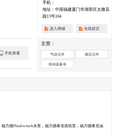
手机：
地址：中国福建厦门市湖里区太微花
园13号104
进入商铺
在线留言
主营：
手机查看
气动元件
液压元件
传动设备等
，福力德
Fluid-o-tech
水泵，福力德泰克齿轮泵，福力德泰克油