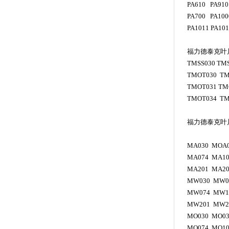
PA610 PA910
PA700 PA100
PA1011 PA10
福力德泰克叶
TMSS030 TM
TMOT030 TM
TMOT031 TM
TMOT034 TM
福力德泰克叶
MA030 MOA0
MA074 MA10
MA201 MA2
MW030 MW0
MW074 MW1
MW201 MW2
MO030 MO03
MO074 MO10