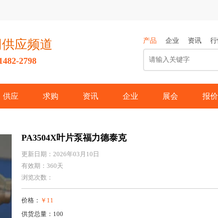
产品
企业
资讯
行
网供应频道
82-2798
供应
求购
资讯
企业
展会
报价
PA3504X叶片泵福力德泰克
更新日期：2026年03月10日
有效期：360天
浏览次数：
价格：
￥11
供货总量：100