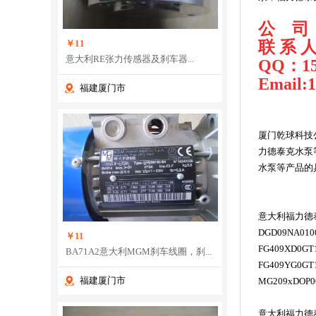
公
司
联
系
￥11
意大利RE张力传感器及刹车器...
QQ
：
1
Email:
福建厦门市
厦门乾球科技
力德
泰克水泵
水泵等产品的
意大利福力德
DGD09NA010
￥11
FG409XD0GT
BA71A2意大利MGM刹车线圈，刹...
FG409YG0GT
福建厦门市
MG209xDOP0
意大利福力德