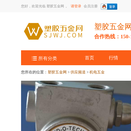
您好，欢迎光临
塑胶五金网
。
请登录
会员注册
塑胶五金
合作热线：150-14

首页
行情
所有分类
您所在的位置：
塑胶五金网
>
供应频道
>
机电五金