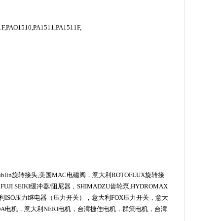
1F,PAO1510,PA1511,PA1511F,
blin
旋转接头
,
美国
MAC
电磁阀，意大利
ROTOFLUX
旋转接
器
FUJI SEIKI
缓冲器
/
阻尼器，
SHIMADZU
齿轮泵
,HYDROMAX
利
ISO
压力继电器（压力开关），意大利
FOX
压力开关，意大
DA
电机，意大利
NERI
电机，台湾捷佳电机，群策电机，台湾