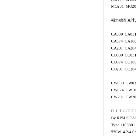
MO201 MO20
福力德泰克叶
CA030 CA031
CA074 CA100
CA201 CA20
CO030 CO031
CO074 CO100
CO201 CO20
CW030 CW03
CW074 CW10
CW201 CW20
FLUID-0-TE
By RPM S.P.A 
Type 110380
550W 4.2/4.0