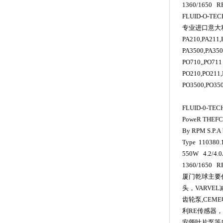
1360/1650 
FLUID-O-TEC
专业进口意大
PA210,PA211,
PA3500,PA35
PO710,,PO711
PO210,PO211,
PO3500,PO350
FLUID-0-TEC
PoweR THEF
By RPM S.P.A 
Type 110380
550W 4.2/4.
1360/1650 
厦门乾球主要
头，
VARVEL
齿轮泵
,CEME
利
RE
传感器，
安颂叶片泵等