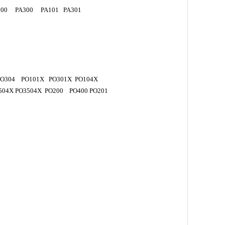
A100 PA300 PA101 PA301
PO304 PO101X PO301X PO104X
504X PO3504X PO200 PO400 PO201