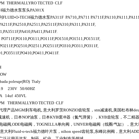
RPM THERMALLYRO TECTED CLF
H
福力德水泵泵头PA301X
利
FLUID-O-TECH福力德
水
泵
PA311F PA710,,PA711 PA711F,PA110,PA111,PA11
PA211F,PA2510,PA2511,PA2511F,PA310,PA311,PA311F,
01,PA3511F,PA410,PA411,PA411F.
 PO711F,PO110,PO111,PO111F,PO1510,PO1511,PO1511F,
PO211F,PO2510,PO2511,PO2511F,PO310,PO311,PO311F,
1,PO3511F,PO410,PO411,PO411F.
H
COW
bada polesqe(RO) Ttaly
.19 230V 50/60HZ
0A 14uf 450VL
RPM THERMALLYRO TECTED CLF
代理产品
MGM
刹车电机
,
意大利罗茨
RONZIO
齿轮泵，
stm
减速机
,
美国杜布林
deu
减速机，日本
NOP
油泵，日本
KYB
缓冲器（氮气弹簧），
KYB
齿轮泵，不二精
电磁阀
,ODE
电磁阀，
TOGNELLA
单向阀，
UNIVER
电磁阀（线圈
/
气缸），意大
意大利
Fluid-o-tech
福力德叶片泵，
nihon speed
齿轮泵
,
东峰比例阀，
意大利
AD
广泛
运用于汽车，制药，矿业，工业制造等领域。