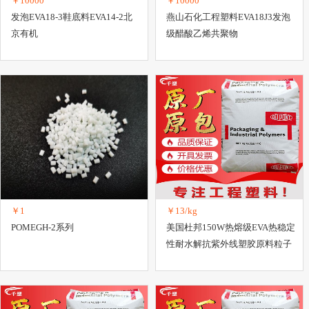
￥10000
￥10000
发泡EVA18-3鞋底料EVA14-2北
燕山石化工程塑料EVA18J3发泡
京有机
级醋酸乙烯共聚物
￥1
￥13/kg
POMEGH-2系列
美国杜邦150W热熔级EVA热稳定
性耐水解抗紫外线塑胶原料粒子