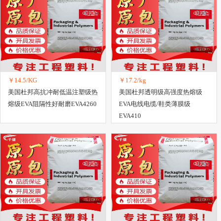
￥14.5/KG
￥17.2/kg
美国杜邦高抗冲耐低温注塑级热
美国杜邦透明级高强度热熔级
熔级EVA阻隔性好耐磨EVA4260
EVA电线电缆/鞋类薄膜级
EVA410