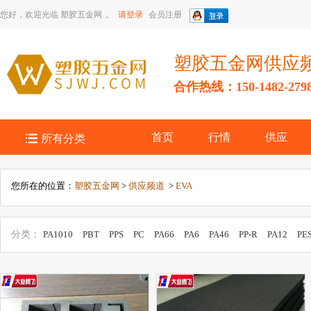
您好，欢迎光临
塑胶五金网
。
请登录
会员注册
塑胶五金网供应
合作热线：150-1482-279

首页
行情
供应
所有分类
您所在的位置：
塑胶五金网
>
供应频道
>
EVA
分类：
PA1010
PBT
PPS
PC
PA66
PA6
PA46
PP-R
PA12
PE
POM
PEN
AS
PARA
PFA
AES
SAN
PPA
POE
EPDM
PU
PA11
PC/ABS
SEBS
其他工程塑料