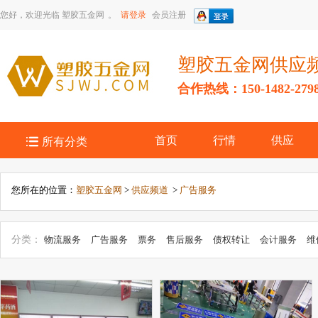
您好，欢迎光临
塑胶五金网
。
请登录
会员注册
塑胶五金网供应
合作热线：150-1482-279

首页
行情
供应
所有分类
您所在的位置：
塑胶五金网
>
供应频道
>
广告服务
分类：
物流服务
广告服务
票务
售后服务
债权转让
会计服务
维
务
工程承包
公关服务
创意设计
金融服务