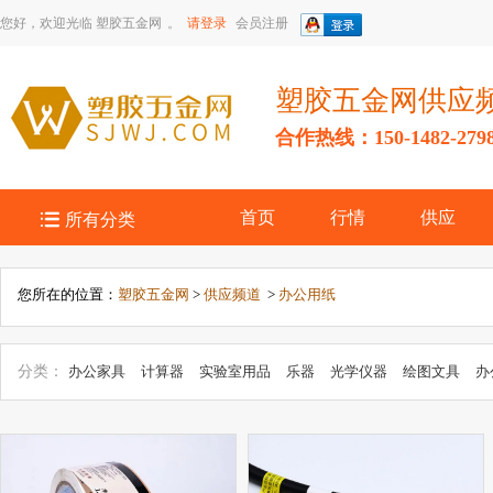
您好，欢迎光临
塑胶五金网
。
请登录
会员注册
塑胶五金网供应
合作热线：150-1482-279

首页
行情
供应
所有分类
您所在的位置：
塑胶五金网
>
供应频道
>
办公用纸
分类：
办公家具
计算器
实验室用品
乐器
光学仪器
绘图文具
办
办公文教五金
眼镜及配件
文具配件
其它教学模型、器材
文化办公
用品
教学模型、器材
复读机、学习机
PDA
笔类
其它文具
摄影
公耗材