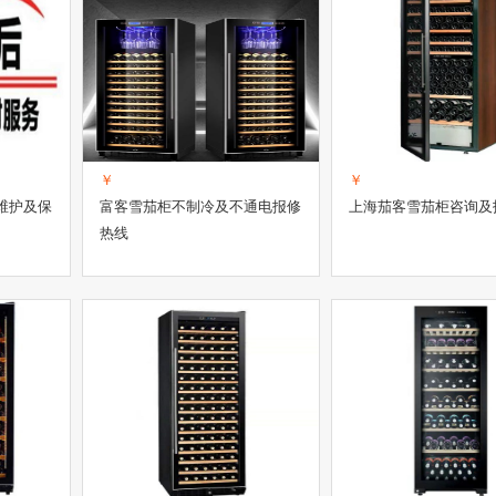
￥
￥
维护及保
富客雪茄柜不制冷及不通电报修
上海茄客雪茄柜咨询及
热线