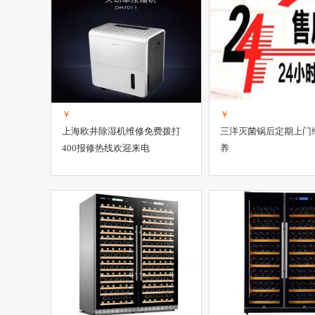
￥
￥
上海欧井除湿机维修免费拨打
三洋灭菌锅后定期上门
400报修热线欢迎来电
养