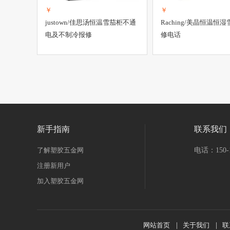
￥
￥
justown/佳思汤恒温雪茄柜不通
Raching/美晶恒温恒
电及不制冷报修
修电话
新手指南
联系我们
了解塑胶五金网
电话：150-1
注册新用户
加入塑胶五金网
网站首页
|
关于我们
|
联