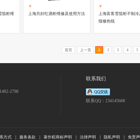
￥
￥
湿雪茄柜维
上海共好红酒柜维修及使用方法
上海富客雪茄柜不制冷
报修热线
1
首页
上一页
2
3
4
5
联系我们
482-2798
联系QQ：234145668
系方式
|
服务条款
|
著作权商标声明
|
法律声明
|
隐私声明
|
免责声