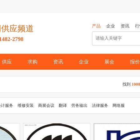
产品
企业
资讯
行
网供应频道
82-2798
供应
求购
资讯
企业
展会
报价
找到
100
会计服务
维修安装
商展会议
翻译
劳务输出
法律服务
网络服