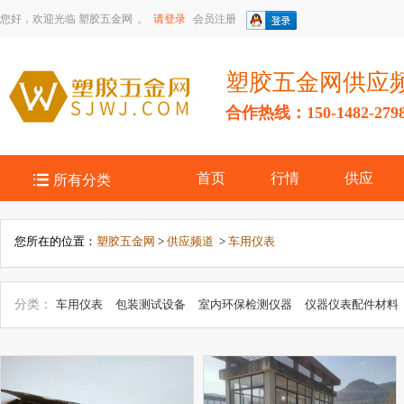
您好，欢迎光临
塑胶五金网
。
请登录
会员注册
塑胶五金网供应
合作热线：150-1482-279

首页
行情
供应
所有分类
您所在的位置：
塑胶五金网
>
供应频道
>
车用仪表
分类：
车用仪表
包装测试设备
室内环保检测仪器
仪器仪表配件材料
候环境设备
试验设备
通用分析仪器
生物仪器
医用仪器仪表
衡器
验室常用设备
计量标准器具
无损检测仪器
粮食水分仪
专用仪器仪
器
其它仪器仪表