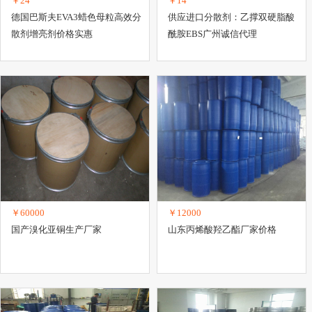
￥24
￥14
德国巴斯夫EVA3蜡色母粒高效分
供应进口分散剂：乙撑双硬脂酸
散剂增亮剂价格实惠
酰胺EBS广州诚信代理
￥60000
￥12000
国产溴化亚铜生产厂家
山东丙烯酸羟乙酯厂家价格