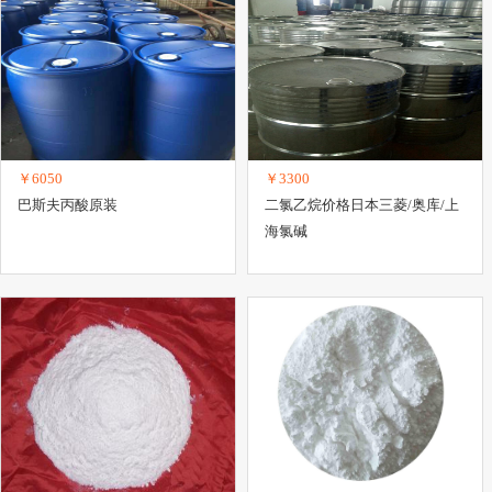
￥6050
￥3300
巴斯夫丙酸原装
二氯乙烷价格日本三菱/奥库/上
海氯碱