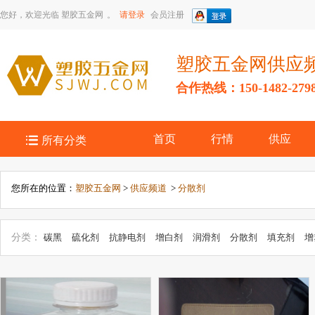
您好，欢迎光临
塑胶五金网
。
请登录
会员注册
塑胶五金网供应
合作热线：150-1482-279

首页
行情
供应
所有分类
您所在的位置：
塑胶五金网
>
供应频道
>
分散剂
分类：
碳黑
硫化剂
抗静电剂
增白剂
润滑剂
分散剂
填充剂
增
剂
抗菌剂
钛白粉
成核剂
促进剂
抗冲击性剂
发泡剂
阻燃剂
增韧剂
防锈剂
氧化镁
色母粒
防老剂
增粘剂
清洗剂