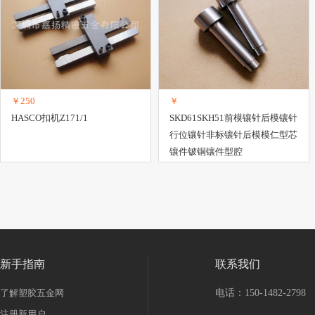
￥250
￥
HASCO扣机Z171/1
SKD61SKH51前模镶针后模镶针
行位镶针非标镶针后模模仁型芯
镶件铍铜镶件型腔
新手指南
联系我们
了解塑胶五金网
电话：150-1482-2798
注册新用户