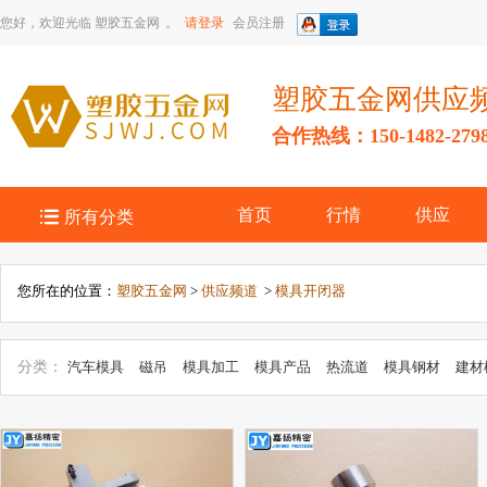
您好，欢迎光临
塑胶五金网
。
请登录
会员注册
塑胶五金网供应
合作热线：150-1482-279

首页
行情
供应
所有分类
您所在的位置：
塑胶五金网
>
供应频道
>
模具开闭器
分类：
汽车模具
磁吊
模具加工
模具产品
热流道
模具钢材
建材
具模具
工艺模具
医化模具
日用品模具
塑木模具
农具模具
打磨
饰模具
模具销售
包装模具
瓶子/瓶盖模具
滚塑模具
管胚模具
容
品/玩具模具
汽摩模具
注塑模具
冲压模具
瓶盖模具
硅胶模具
橡