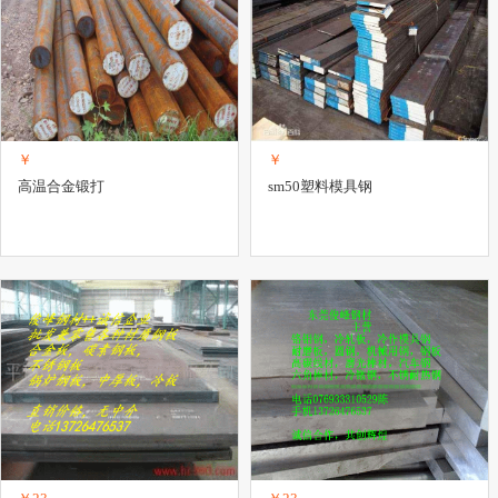
￥
￥
高温合金锻打
sm50塑料模具钢