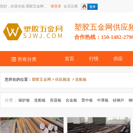
您好，欢迎光临
塑胶五金网
。
请登录
会员注册
塑胶五金网供应
合作热线：150-1482-279

首页
行情
供应
所有分类
您所在的位置：
塑胶五金网
>
供应频道
>
造船板
分类：
锅炉板
造船板
容器板
合金板
普中板
中厚板
硅钢片
钢