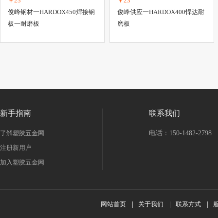
￥23
￥23
俊峰钢材一HARDOX450焊接钢
俊峰供应一HARDOX400悍达耐
板一耐磨板
磨板
新手指南
联系我们
了解塑胶五金网
电话：150-1482-2798
注册新用户
加入塑胶五金网
网站首页
|
关于我们
|
联系方式
|