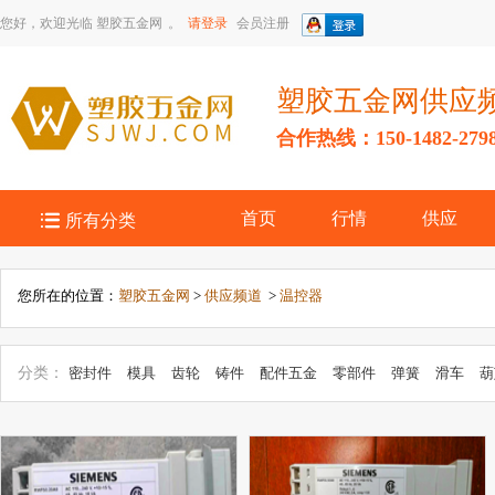
您好，欢迎光临
塑胶五金网
。
请登录
会员注册
塑胶五金网供应
合作热线：150-1482-279

首页
行情
供应
所有分类
您所在的位置：
塑胶五金网
>
供应频道
>
温控器
分类：
密封件
模具
齿轮
铸件
配件五金
零部件
弹簧
滑车
葫
传动件
轴承
链条、链轮
润滑器
焊接设备与材料
电焊机
千斤顶
件
脚轮、万向轮
滚筒
卸扣
紧固件
液压元件
船用五金配件
管
珠、滚珠
密封、润滑
专业配件
喷头
液压辅件
起重件
卡箍、抱