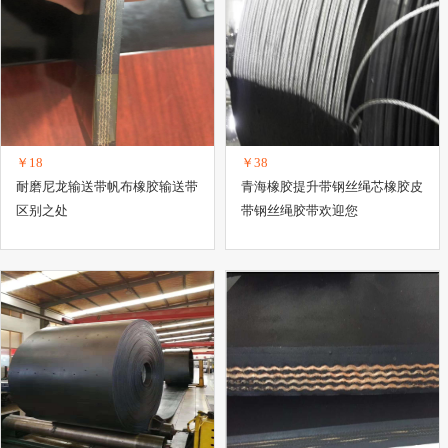
￥18
￥38
耐磨尼龙输送带帆布橡胶输送带
青海橡胶提升带钢丝绳芯橡胶皮
区别之处
带钢丝绳胶带欢迎您