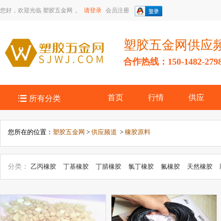
您好，欢迎光临
塑胶五金网
。
请登录
会员注册
塑胶五金网供应
合作热线：150-1482-279

首页
行情
供应
所有分类
您所在的位置：
塑胶五金网
>
供应频道
>
橡胶原料
分类：
乙丙橡胶
丁基橡胶
丁腈橡胶
氯丁橡胶
氟橡胶
天然橡胶
橡胶
聚氨酯橡胶
废旧橡胶
其他橡胶原料