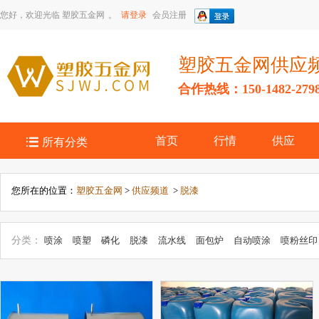
您好，欢迎光临
塑胶五金网
。
请登录
会员注册
塑胶五金网供应
合作热线：150-1482-279

首页
行情
供应
所有分类
您所在的位置：
塑胶五金网
>
供应频道
>
脱漆
分类：
喷涂
喷塑
磷化
脱漆
流水线
面包炉
自动喷涂
喷粉丝印