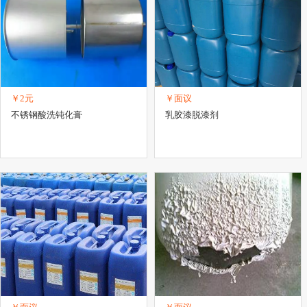
￥2元
￥面议
不锈钢酸洗钝化膏
乳胶漆脱漆剂