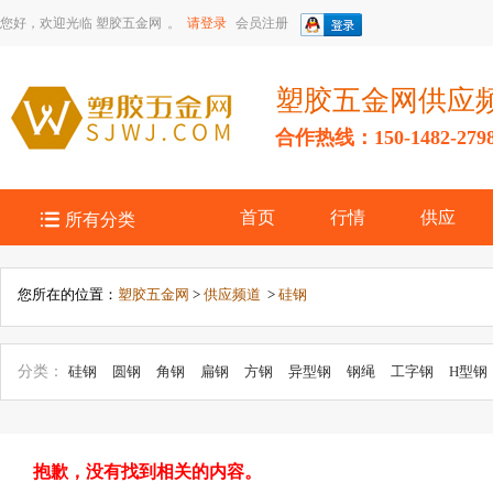
您好，欢迎光临
塑胶五金网
。
请登录
会员注册
塑胶五金网供应
合作热线：150-1482-279

首页
行情
供应
所有分类
您所在的位置：
塑胶五金网
>
供应频道
>
硅钢
分类：
硅钢
圆钢
角钢
扁钢
方钢
异型钢
钢绳
工字钢
H型钢
钢纹线
其它型材
抱歉，没有找到相关的内容。