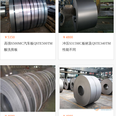
￥5350
￥4800
高强S500MC汽车板QSTE500TM
冲压S315MC板材及QSTE340TM
酸洗剪板
性能不同