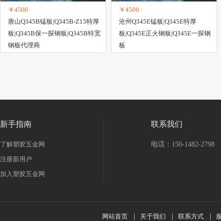
￥4500
￥4500
唐山Q345B锰板|Q345B-Z15特厚
沧州Q345E锰板|Q345E特厚
板|Q345B保一探钢板|Q345B特宽
板|Q345E正火钢板|Q345E一探钢
钢板代理商
板
新手指南
联系我们
了解塑胶五金网
电话：150-1482-2798
注册新用户
加入塑胶五金网
网站首页
|
关于我们
|
联系方式
|