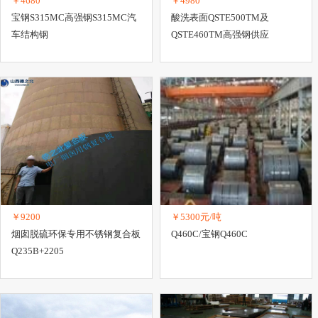
￥4680
￥4980
宝钢S315MC高强钢S315MC汽
酸洗表面QSTE500TM及
车结构钢
QSTE460TM高强钢供应
￥9200
￥5300元/吨
烟囱脱硫环保专用不锈钢复合板
Q460C/宝钢Q460C
Q235B+2205