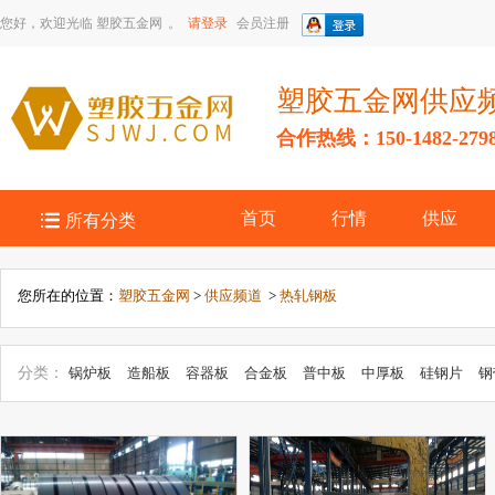
您好，欢迎光临
塑胶五金网
。
请登录
会员注册
塑胶五金网供应
合作热线：150-1482-279

首页
行情
供应
所有分类
您所在的位置：
塑胶五金网
>
供应频道
>
热轧钢板
分类：
锅炉板
造船板
容器板
合金板
普中板
中厚板
硅钢片
钢