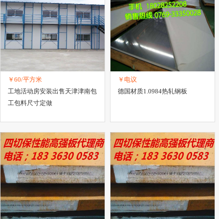
￥60/平方米
￥电议
工地活动房安装出售天津津南包
德国材质1.0984热轧钢板
工包料尺寸定做