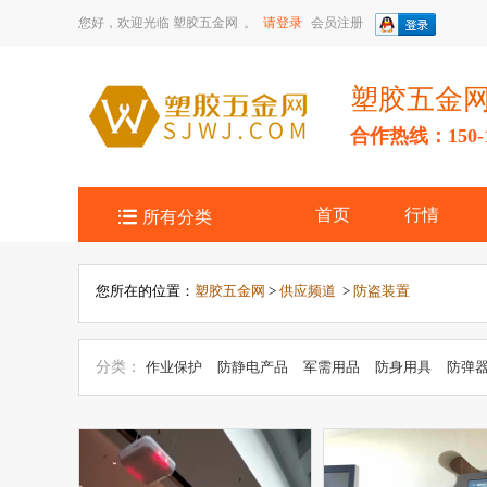
您好，欢迎光临
塑胶五金网
。
请登录
会员注册
塑胶五金
合作热线：150-14

首页
行情
所有分类
您所在的位置：
塑胶五金网
>
供应频道
>
防盗装置
分类：
作业保护
防静电产品
军需用品
防身用具
防弹
消防救援
二手安防产品
公共广播
防伪产品
灾害防护
交通指挥
监控器材
静电测试仪
警报设备
防盗装置
其