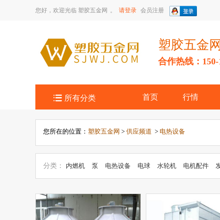
您好，欢迎光临
塑胶五金网
。
请登录
会员注册
塑胶五金
合作热线：150-14

首页
行情
所有分类
您所在的位置：
塑胶五金网
>
供应频道
>
电热设备
分类：
内燃机
泵
电热设备
电球
水轮机
电机配件