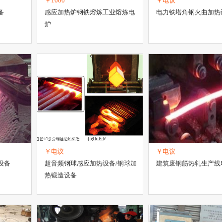
￥1000
￥电议
备
感应加热炉钢铁熔炼工业熔炼电
电力铁塔角钢火曲加热
炉
￥电议
￥电议
设备
超音频钢球感应加热设备/钢球加
建筑废钢筋热轧生产线
热锻造设备