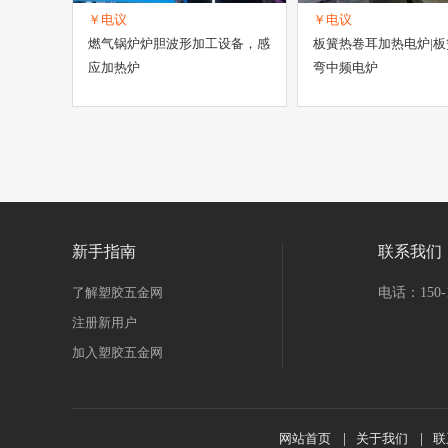
￥电议
￥电议
燃气锅炉炉胆波形加工设备，感
板簧热卷耳加热电炉|
应加热炉
弯中频电炉
新手指南
联系我们
了解塑胶五金网
电话：150-1
注册新用户
加入塑胶五金网
网站首页
|
关于我们
|
联