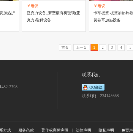
￥电议
￥电议
板簧加热折
亚克力设备_新型废有机玻璃(亚
卡车板簧-板簧加热热卷
克力)裂解设备
簧卷耳加热设备
1
首页
上一页
2
3
4
5
联系我们
482-2798
联系QQ：234145668
系方式
|
服务条款
|
著作权商标声明
|
法律声明
|
隐私声明
|
免责声