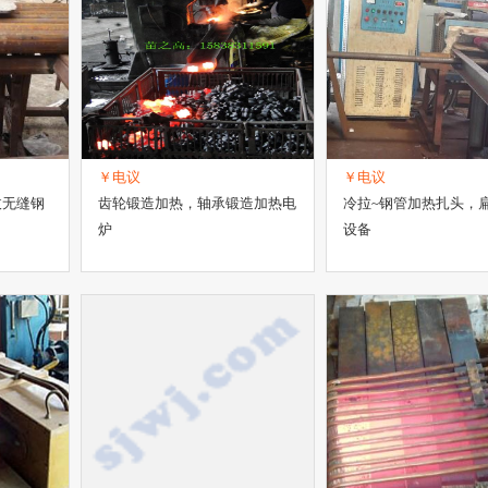
￥电议
￥电议
拔无缝钢
齿轮锻造加热，轴承锻造加热电
冷拉~钢管加热扎头，
炉
设备