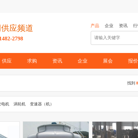
产品
企业
资讯
行
网供应频道
82-2798
供应
求购
资讯
企业
展会
报价
找到
发电机
涡轮机
变速器（机）