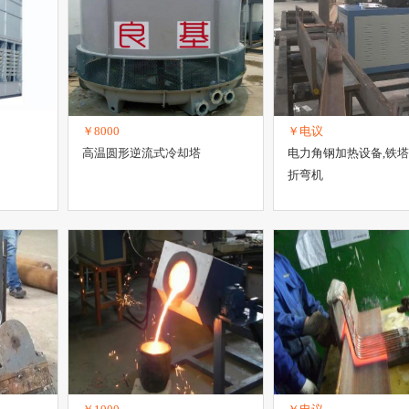
￥8000
￥电议
高温圆形逆流式冷却塔
电力角钢加热设备,铁
折弯机