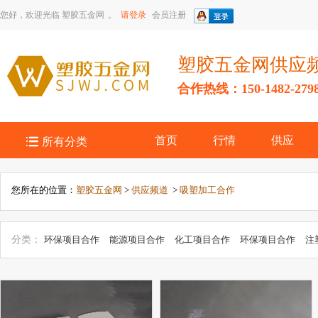
您好，欢迎光临
塑胶五金网
。
请登录
会员注册
塑胶五金网供应
合作热线：150-1482-279

首页
行情
供应
所有分类
您所在的位置：
塑胶五金网
>
供应频道
>
吸塑加工合作
分类：
环保项目合作
能源项目合作
化工项目合作
环保项目合作
注
吹塑加工合作
挤塑加工合作
冶金矿产项目合作
安全防护产品项目合作
作
能源项目合作
玩具项目合作
医药、保健项目合作
机械及工业制
项目合作
家电项目合作
运动休闲用品项目合作
其他未分类
项目合