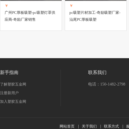
￥
￥
广州PC厚板吸塑-pc吸塑灯罩供
pc吸塑片材加工-奇励吸塑厂家-
应商-奇励厂家销售
汕尾PC厚板吸塑
新手指南
联系我们
了解塑胶五金网
电话：150-1482-2798
注册新用户
加入塑胶五金网
网站首页
|
关于我们
|
联系方式
|