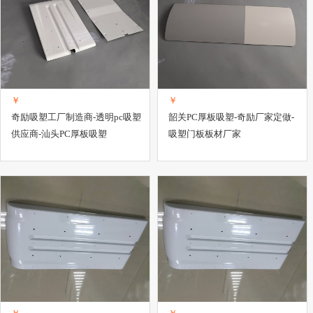
项目合作
办公、文教项目合作
医药项目合作
招标、投标
电工电气
作
照明器材项目合作
服装项目合作
冶金项目合作
矿业项目合作
￥
￥
奇励吸塑工厂制造商-透明pc吸塑
韶关PC厚板吸塑-奇励厂家定做-
供应商-汕头PC厚板吸塑
吸塑门板板材厂家