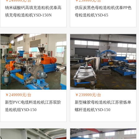
￥249999元/台
￥259999元/台
纳米碳酸钙高填充造粒机优泰高
供应炭黑色母粒造粒机优泰PP色
填充母粒造粒机YSD-150N
母粒造粒机YSD-65
￥249999元/台
￥239999元/台
新型PVC电缆料造粒机江苏双阶
新型橡胶母粒造粒机江苏密炼单
造粒机组YSD-150
螺杆造粒机YSD-150