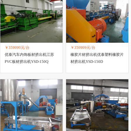
￥359999元/台
￥359999元/台
优泰汽车内饰板材挤出机江苏
橡胶片材挤出机优泰塑料橡胶片
PVC板材挤出机YSD-150Q
材挤出机YSD-150D