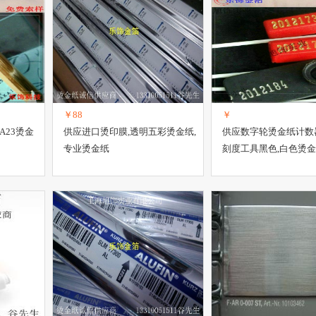
￥88
￥
A23烫金
供应进口烫印膜,透明五彩烫金纸,
供应数字轮烫金纸计数
专业烫金纸
刻度工具黑色,白色烫