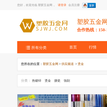
您好，欢迎光临
塑胶五金网
。
请登录
会员注册
塑胶五金
合作热线：150-14

首页
行情
所有分类
您所在的位置：
塑胶五金网
>
供应频道
>
烫金
分类：
热镀锌
烫金
搪瓷
蚀刻