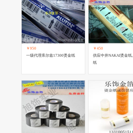
￥950
￥450
一级代理库尔兹17300烫金纸
供应中井NAKAI烫金纸,
纸