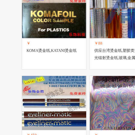
￥
￥88
KOMA烫金纸,KATANI烫金纸
供应台湾烫金纸,塑胶类
光镭射烫金纸,玻璃,金