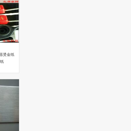
器烫金纸
金纸