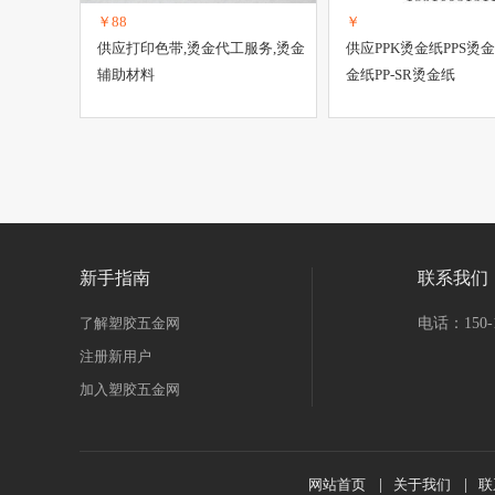
￥88
￥
供应打印色带,烫金代工服务,烫金
供应PPK烫金纸PPS烫金
辅助材料
金纸PP-SR烫金纸
新手指南
联系我们
了解塑胶五金网
电话：150-1
注册新用户
加入塑胶五金网
网站首页
|
关于我们
|
联