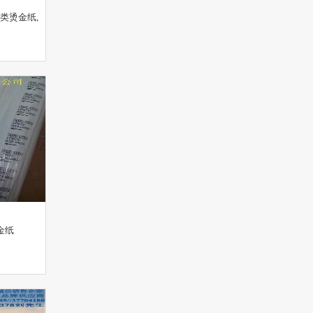
类烫金纸,
金纸