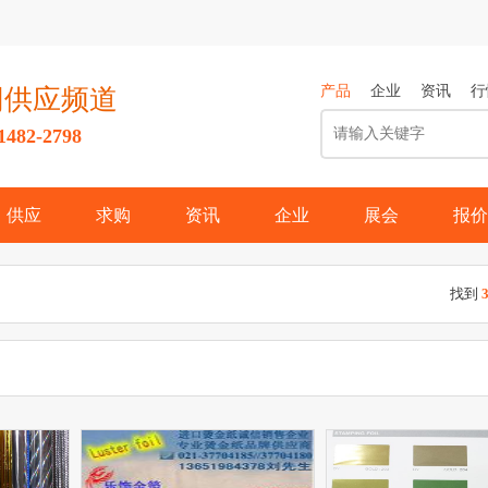
产品
企业
资讯
行
网供应频道
82-2798
供应
求购
资讯
企业
展会
报价
找到