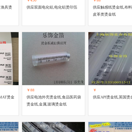
￥450
￥88
口渔具烫
供应双面电化铝,电化铝烫印箔
供应触感纸烫金纸,布料
皮革类烫金纸
￥88
￥
MAT烫金
供应电池外壳烫金纸,食品医药袋
供应API烫金纸,英国烫
烫金纸,金属,玻璃烫金纸