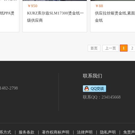
￥950
￥88
纸PPA烫
KURZ库尔兹SLM17300烫金纸一
供应拉丝银烫金纸,素
级供应商
金纸
1
首页
上一页
2
联系我们
482-2798
联系QQ：234145668
系方式
|
服务条款
|
著作权商标声明
|
法律声明
|
隐私声明
|
免责声