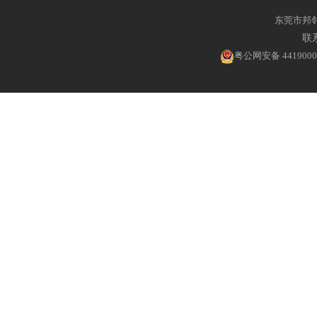
东莞市邦
联系
粤公网安备 4419000