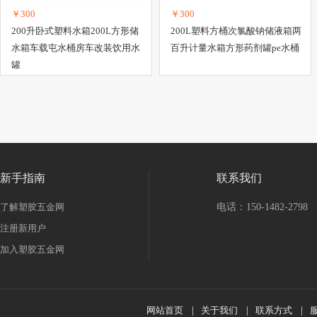
￥300
￥300
200升卧式塑料水箱200L方形储
200L塑料方桶次氯酸钠储液箱两
水箱车载屯水桶房车改装饮用水
百升计量水箱方形药剂罐pe水桶
罐
新手指南
联系我们
了解塑胶五金网
电话：150-1482-2798
注册新用户
加入塑胶五金网
网站首页
|
关于我们
|
联系方式
|