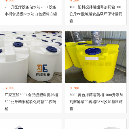
￥300
￥200
200升医疗设备储水箱200L设备
100L塑料搅拌罐缓释加药箱100
水桶食品级pe水箱白色塑料方罐
公斤PE酸碱罐食品级环保计量药
箱
￥500
￥700
厂家直销500L食品级塑料搅拌桶
500L黄色拌药溶药桶1000升添加
500公斤药剂桶软化药箱PE投药
剂溶解罐PE容器PAM投加塑料药
桶
箱