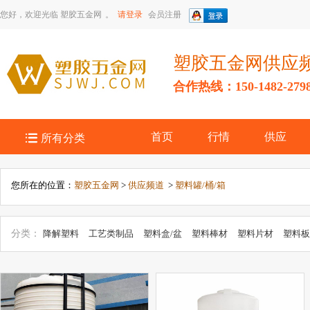
您好，欢迎光临
塑胶五金网
。
请登录
会员注册
塑胶五金网供应
合作热线：150-1482-279

首页
行情
供应
所有分类
您所在的位置：
塑胶五金网
>
供应频道
>
塑料罐/桶/箱
分类：
降解塑料
工艺类制品
塑料盒/盆
塑料棒材
塑料片材
塑料板
品
塑料加工定做
包装类制品
塑料管材
汽车类制品
电子类制品
类制品
办公文具制品
压克力制品
塑料瓶/盖/杯
光学塑料制品
建材
家具类制品
塑料膜
塑料托盘
胶粘类制品
发泡/泡沫制品
钠米类制