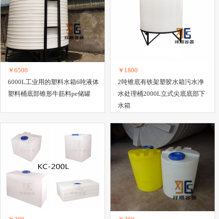
塑胶地板
塑胶配件
塑胶跑道
日用塑料制品
塑料袋
塑料齿轮
编
￥6500
￥1800
6000L工业用的塑料水箱6吨液体
2吨锥底有铁架塑胶水箱污水净
塑料桶底部锥形牛筋料pe储罐
水处理桶2000L立式尖底底部下
水箱