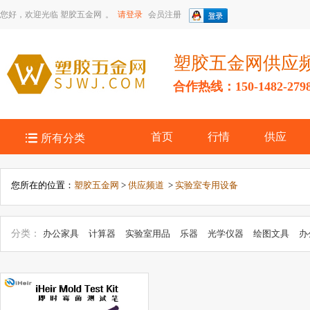
您好，欢迎光临
塑胶五金网
。
请登录
会员注册
塑胶五金网供应
合作热线：150-1482-279

首页
行情
供应
所有分类
您所在的位置：
塑胶五金网
>
供应频道
>
实验室专用设备
分类：
办公家具
计算器
实验室用品
乐器
光学仪器
绘图文具
办
办公文教五金
眼镜及配件
文具配件
其它教学模型、器材
文化办公
用品
教学模型、器材
复读机、学习机
PDA
笔类
其它文具
摄影
公耗材