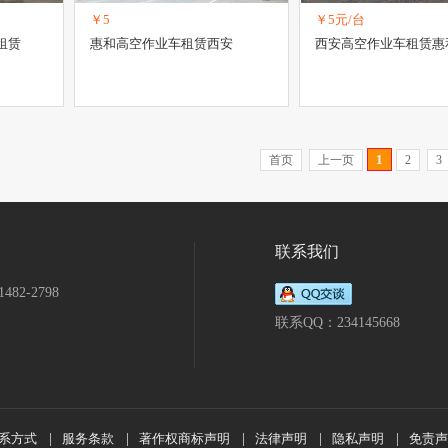
￥5
￥5元/台
租赁
惠和高空作业车租赁西安
西安高空作业车租赁惠
1
首页
上一页
2
3
联系我们
482-2798
联系QQ：234145668
系方式
|
服务条款
|
著作权商标声明
|
法律声明
|
隐私声明
|
免责声