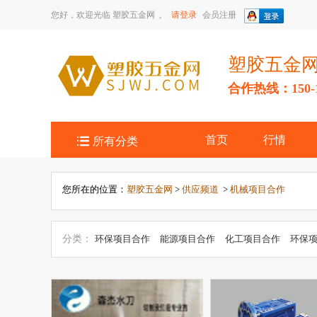
您好，欢迎光临
塑胶五金网
。
请登录
会员注册
塑胶五金
合作热线：150-14

首页
行情
所有分类
您所在的位置：
塑胶五金网
>
供应频道
>
机械项目合作
分类：
环保项目合作
能源项目合作
化工项目合作
环保
吹塑加工合作
挤塑加工合作
冶金矿产项目合作
安全防护
作
能源项目合作
玩具项目合作
医药、保健项目合作
机
项目合作
家电项目合作
运动休闲用品项目合作
其他未分