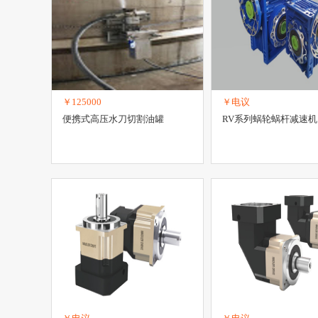
项目合作
办公、文教项目合作
医药项目合作
招标、投标
作
照明器材项目合作
服装项目合作
冶金项目合作
矿业
￥125000
￥电议
便携式高压水刀切割油罐
RV系列蜗轮蜗杆减速机