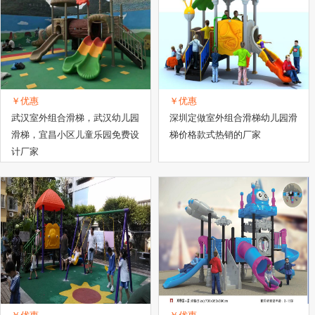
塑胶地板
塑胶配件
塑胶跑道
日用塑料制品
塑料袋
塑料齿轮
编
￥优惠
￥优惠
武汉室外组合滑梯，武汉幼儿园
深圳定做室外组合滑梯幼儿园滑
滑梯，宜昌小区儿童乐园免费设
梯价格款式热销的厂家
计厂家