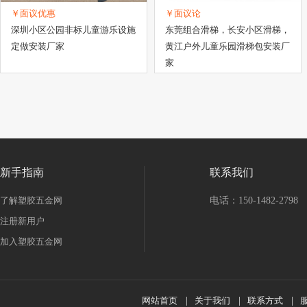
￥面议优惠
￥面议论
深圳小区公园非标儿童游乐设施
东莞组合滑梯，长安小区滑梯，
定做安装厂家
黄江户外儿童乐园滑梯包安装厂
家
新手指南
联系我们
了解塑胶五金网
电话：150-1482-2798
注册新用户
加入塑胶五金网
网站首页
|
关于我们
|
联系方式
|