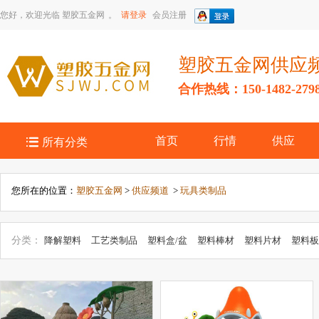
您好，欢迎光临
塑胶五金网
。
请登录
会员注册
塑胶五金网供应
合作热线：150-1482-279

首页
行情
供应
所有分类
您所在的位置：
塑胶五金网
>
供应频道
>
玩具类制品
分类：
降解塑料
工艺类制品
塑料盒/盆
塑料棒材
塑料片材
塑料板
品
塑料加工定做
包装类制品
塑料管材
汽车类制品
电子类制品
类制品
办公文具制品
压克力制品
塑料瓶/盖/杯
光学塑料制品
建材
家具类制品
塑料膜
塑料托盘
胶粘类制品
发泡/泡沫制品
钠米类制