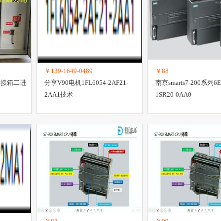
调压器
信息安全产品
电子产品包装
稳压器
变压器
连接器
插
￥139-1649-0489
￥88
分接箱二进
分享V90电机1FL6054-2AF21-
南京smarts7-200系列6E
2AA1技术
1SR20-0AA0