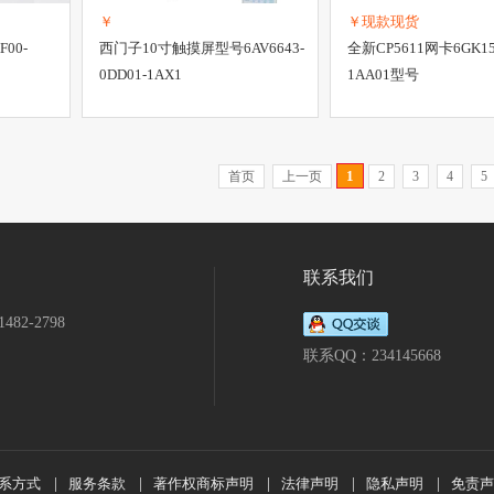
￥
￥现款现货
00-
西门子10寸触摸屏型号6AV6643-
全新CP5611网卡6GK15
0DD01-1AX1
1AA01型号
1
首页
上一页
2
3
4
5
联系我们
482-2798
联系QQ：234145668
系方式
|
服务条款
|
著作权商标声明
|
法律声明
|
隐私声明
|
免责声