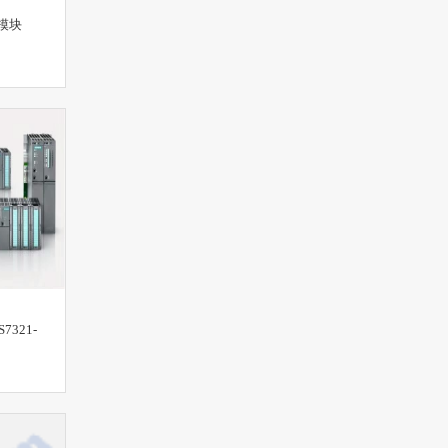
模块
321-