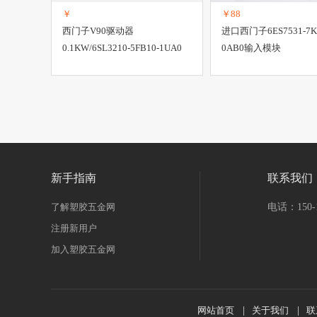
￥
￥88
西门子V90驱动器
进口西门子6ES7531-7KF
0.1KW/6SL3210-5FB10-1UA0
0AB0输入模块
新手指南
联系我们
了解塑胶五金网
电话：150-1
注册新用户
加入塑胶五金网
网站首页
|
关于我们
|
联