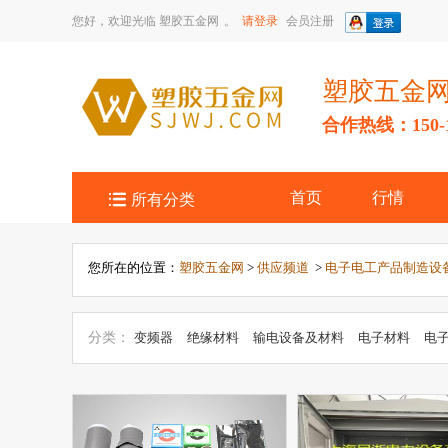
您好，欢迎光临
塑胶五金网
。
请登录
会员注册
塑胶五金
合作热线：150-14

首页
行情
所有分类
您所在的位置：
塑胶五金网
>
供应频道
>
电子电工产品制造设
分类：
变频器
绝缘材料
输电设备及材料
电子材料
电
电热设备
电子电工项目合作
高压电器
低压电器
开关电
体材料
电子元器件、组件
工业自动化装置
磁性材料
绝
机
光电子、激光仪器
UPS与电源
照明与灯具
其他未分