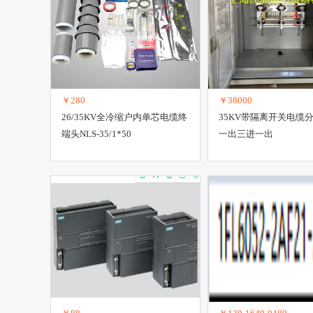
料
插座
电器成套设备
配电输电设备
电源
电线、电缆
头
节电器
电气产品
其它电工设备
￥280
￥38000
26/35KV全冷缩户内单芯电缆终
35KV带隔离开关电缆
端头NLS-35/1*50
一出三进一出