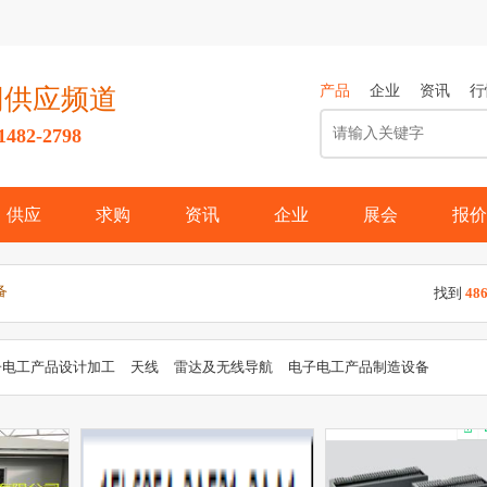
产品
企业
资讯
行
网供应频道
82-2798
供应
求购
资讯
企业
展会
报价
备
找到
48
子电工产品设计加工
天线
雷达及无线导航
电子电工产品制造设备
源
配电装置、开关柜、照明箱
显示设备
电子、电工产品代理
半导
缘材料
电工陶瓷材料
电子化学品
插头、插座
充电器
电动机、电
类
数码产品
电池
电子电工
开关
电工仪器仪表
电动机
电阻材