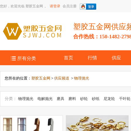
您好，欢迎光临
塑胶五金网
。
请登录
会员注册
塑胶五金网供应
合作热线：150-1482-279

首页
行情
供应
所有分类
您所在的位置：
塑胶五金网
>
供应频道
>
物理抛光
分类：
物理抛光
电解抛光
磨具
磨料
砂轮
砂纸
尼龙轮
千叶轮