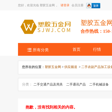
您好，欢迎光临
塑胶五金网
。
请登录
会员注册
塑胶五金
合作热线：150-14

首页
行情
所有分类
您所在的位置：
塑胶五金网
>
供应频道
>
二手农副产品加工设
分类：
二手交通产品及用具
二手通讯产品
二手机械设备
手电脑产品加工设备
二手农副产品加工设备
二手包装设备
冶炼加工设备
二手建材设备
二手办公文教用品
二手电子
工设备
抱歉，没有找到相关的内容。
二手玩具加工设备
二手安全、防护用品加工设备