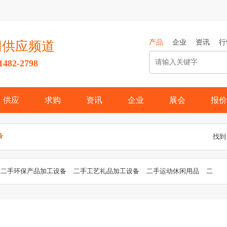
产品
企业
资讯
行
网供应频道
82-2798
供应
求购
资讯
企业
展会
报价
备
找到
二手环保产品加工设备
二手工艺礼品加工设备
二手运动休闲用品
二
二手家居用品加工设备
二手服装鞋帽加工设备
二手家用电器
二手
、电工产品
二手化工产品设备
二手纺织、皮革加工设备
二手汽配加
二手电脑及用品
二手汽摩
二手印刷设备
二手食品饮料加工设备
二