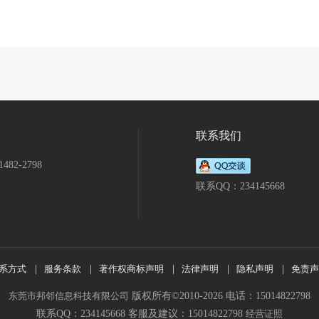
机械
二手办公设备
二手建材加工设备
二手纸加工设备
二手通信器
纺织加工设备
二手橡胶加工设备
二手制鞋设备
二手化工设备
二手
备
二手造纸设备
二手仪器仪表
二手环保设备
二手锅炉
二手通用
照明器材
二手物流设备
二手食品机械
二手制药设备
二手电动工
二手冶炼设备
二手机床
二手塑料机械
二手安防设备
二手体育休闲
联系我们
482-2798
联系QQ：234145668
系方式
|
服务条款
|
著作权商标声明
|
法律声明
|
隐私声明
|
免责声
东莞市邦邻信息科技有限公司
版权所有©2010-2026 电话：15014822798
联系QQ：234145668 客服及建议：15014822798
经营证照