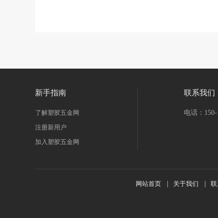
手医药产品加工设备
其他未分类
二手设备转让
二手工程
材
二手交通工具
二手木工机械
二手电工电气产品
二手
电脑及配件
二手矿业设备
二手广电设备
二手皮革加工设
零部件
其它二手设备
二手医疗设备
二手包装机械
二手
具
二手服装加工设备
二手电子加工设备
二手农业机械
设施
新手指南
联系我们
了解塑胶五金网
电话：150-1
注册新用户
加入塑胶五金网
网站首页
|
关于我们
|
联