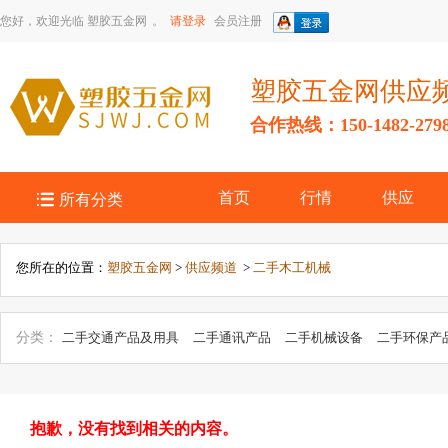
您好，欢迎光临
塑胶五金网
。
请登录
会员注册
塑胶五金网供应
合作热线：150-1482-279

首页
行情
供应
所有分类
您所在的位置：
塑胶五金网
>
供应频道
>
二手木工机械
分类：
二手交通产品及用具
二手通讯产品
二手机械设备
二手环保产
手电脑产品加工设备
二手农副产品加工设备
二手包装设备
二手家居用
冶炼加工设备
二手建材设备
二手办公文教用品
二手电子、电工产品
工设备
抱歉，没有找到相关的内容。
二手玩具加工设备
二手安全、防护用品加工设备
二手电脑及用