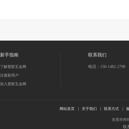
手医药产品加工设备
其他未分类
二手设备转让
二手工程机械
二手
材
二手交通工具
二手木工机械
二手电工电气产品
二手纺织加工设
电脑及配件
二手矿业设备
二手广电设备
二手皮革加工设备
二手造
零部件
其它二手设备
二手医疗设备
二手包装机械
二手照明器材
具
二手服装加工设备
二手电子加工设备
二手农业机械
二手冶炼设
设施
新手指南
联系我们
了解塑胶五金网
电话：150-1482-2798
注册新用户
加入塑胶五金网
网站首页
|
关于我们
|
联系方式
|
东莞市邦
联系