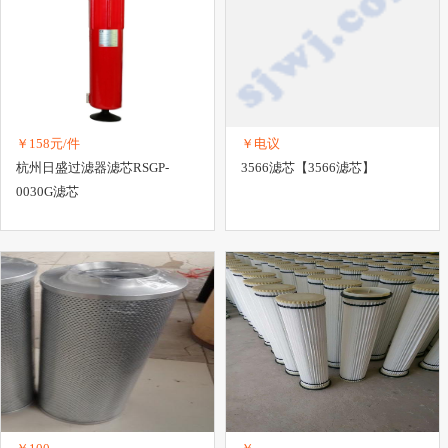
￥158元/件
￥电议
杭州日盛过滤器滤芯RSGP-
3566滤芯【3566滤芯】
0030G滤芯