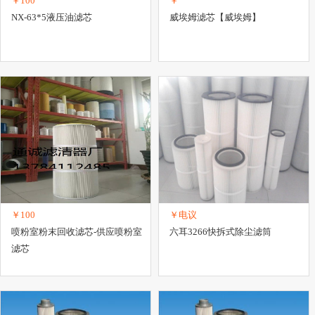
￥100
￥
NX-63*5液压油滤芯
威埃姆滤芯【威埃姆】
￥100
￥电议
喷粉室粉末回收滤芯-供应喷粉室
六耳3266快拆式除尘滤筒
滤芯