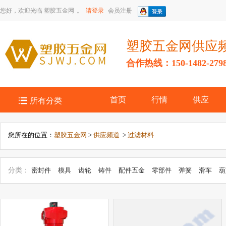
您好，欢迎光临
塑胶五金网
。
请登录
会员注册
塑胶五金网供应
合作热线：150-1482-279

首页
行情
供应
所有分类
您所在的位置：
塑胶五金网
>
供应频道
>
过滤材料
分类：
密封件
模具
齿轮
铸件
配件五金
零部件
弹簧
滑车
葫
传动件
轴承
链条、链轮
润滑器
焊接设备与材料
电焊机
千斤顶
件
脚轮、万向轮
滚筒
卸扣
紧固件
液压元件
船用五金配件
管
珠、滚珠
密封、润滑
专业配件
喷头
液压辅件
起重件
卡箍、抱