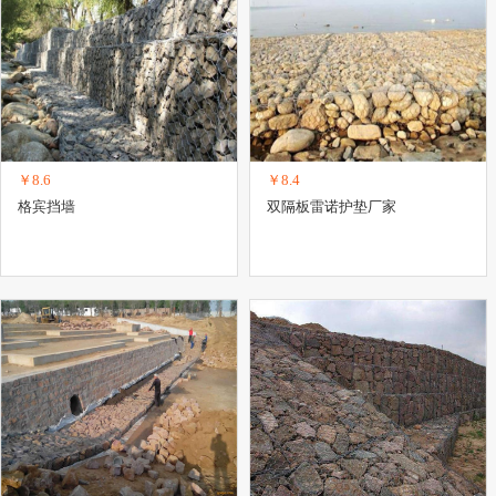
￥8.6
￥8.4
格宾挡墙
双隔板雷诺护垫厂家