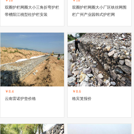
￥18
￥18
双圈护栏网圈大小三角折弯护栏
双圈护栏网圈大小厂区铁丝网围
带槽阳江桃型柱护栏安装
栏广州产业园韩式护栏网
￥8.4
￥8.6
云南雷诺护垫价格
格宾笼报价