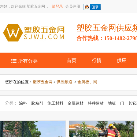
您好，欢迎光临
塑胶五金网
。
请登录
会员注册
塑胶五金网供应
合作热线：150-1482-279

首页
行情
供应
所有分类
您所在的位置：
塑胶五金网
>
供应频道
>
金属板、网
分类：
涂料
胶粘剂
施工材料
金属建材
特种建材
地板
门
其它
建筑材料
其他门窗五金
其它建筑五金
保温节能材料
水暖五金
建
明灯具
管件
门配件
天花板
装饰工具
管材
金属板、网
耐火防