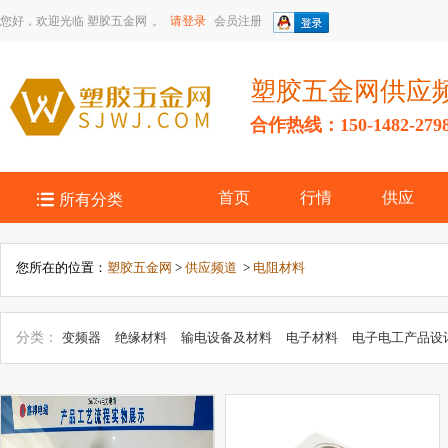
您好，欢迎光临
塑胶五金网
。
请登录
会员注册
塑胶五金网供应
合作热线：150-1482-279

首页
行情
供应
所有分类
您所在的位置：
塑胶五金网
>
供应频道
>
电阻材料
分类：
变频器
绝缘材料
输电设备及材料
电子材料
电子电工产品设
电热设备
电子电工项目合作
高压电器
低压电器
开关电源
配电装
体材料
电子元器件、组件
工业自动化装置
磁性材料
绝缘材料
电
机
光电子、激光仪器
UPS与电源
照明与灯具
其他未分类
数码产品