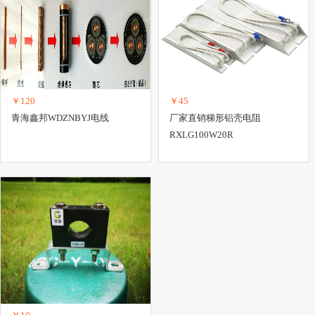
料
插座
电器成套设备
配电输电设备
电源
电线、电缆
调压器
头
节电器
电气产品
其它电工设备
￥120
￥45
青海鑫邦WDZNBYJ电线
厂家直销梯形铝壳电阻
RXLG100W20R