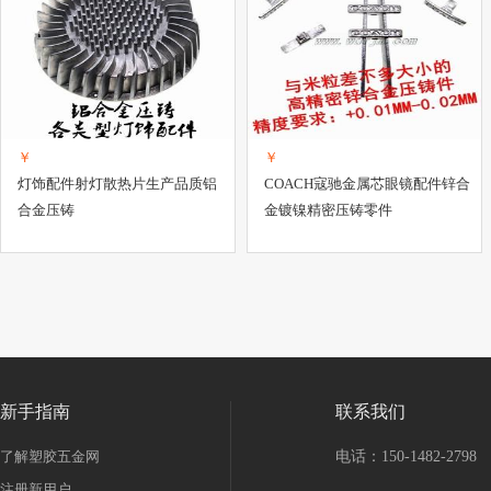
￥
￥
灯饰配件射灯散热片生产品质铝
COACH寇驰金属芯眼镜配件锌合
合金压铸
金镀镍精密压铸零件
新手指南
联系我们
了解塑胶五金网
电话：150-1482-2798
注册新用户