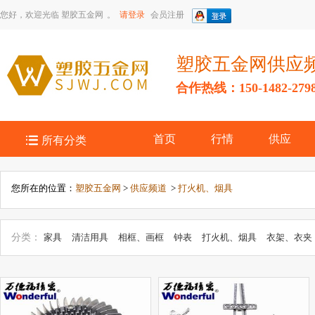
您好，欢迎光临
塑胶五金网
。
请登录
会员注册
塑胶五金网供应
合作热线：150-1482-279

首页
行情
供应
所有分类
您所在的位置：
塑胶五金网
>
供应频道
>
打火机、烟具
分类：
家具
清洁用具
相框、画框
钟表
打火机、烟具
衣架、衣夹
塑
日用五金
工艺品五金
日用金属制品
其它日用五金
珠宝金银器
品
摆挂件饰品
金属盒
钥匙扣、链、绳带
金属工艺品