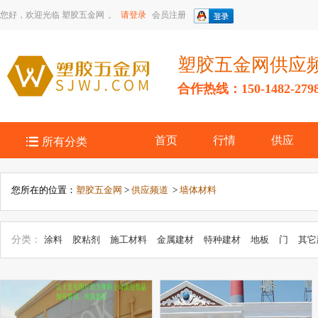
您好，欢迎光临
塑胶五金网
。
请登录
会员注册
塑胶五金网供应
合作热线：150-1482-279

首页
行情
供应
所有分类
您所在的位置：
塑胶五金网
>
供应频道
>
墙体材料
分类：
涂料
胶粘剂
施工材料
金属建材
特种建材
地板
门
其它
建筑材料
其他门窗五金
其它建筑五金
保温节能材料
水暖五金
建
明灯具
管件
门配件
天花板
装饰工具
管材
金属板、网
耐火防