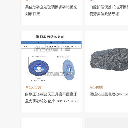
￥
￥
美佳欣砖立洁玻璃擦瓷砖蜡抛光
口腔护理便携式洁牙擦
划痕打磨
货源美佳欣洁牙擦
￥15元/片
￥14000
白刚玉诺顿蓝天工具磨平面磨床
黑碳化硅黑色喷砂粉150
圣戈班砂轮沙轮片180*3.2*31.75