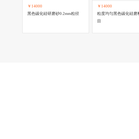
￥14000
￥14000
黑色碳化硅研磨砂0.2mm粒径
粒度均匀黑色碳化硅磨料
目
新手指南
联系我们
了解塑胶五金网
电话：150-1
注册新用户
加入塑胶五金网
网站首页
|
关于我们
|
联