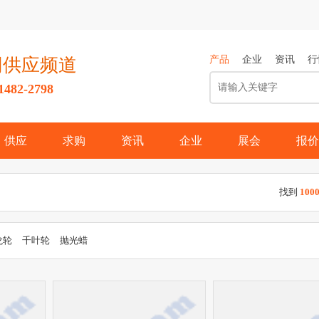
产品
企业
资讯
行
网供应频道
82-2798
供应
求购
资讯
企业
展会
报价
找到
100
龙轮
千叶轮
抛光蜡