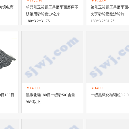
￥21元/片
￥18元/片
跨境电商
单晶刚玉诺顿工具磨平面磨床不
铬刚玉诺顿工具磨平面
锈钢用砂轮盘沙轮片
戈班砂轮磨盘沙轮片
180*3.2*31.75
180*3.2*31.75
￥14000
￥14000
目180目
黑碳化硅180目一级砂SiC含量
一级黑碳化硅颗粒0.2-0
98%以上