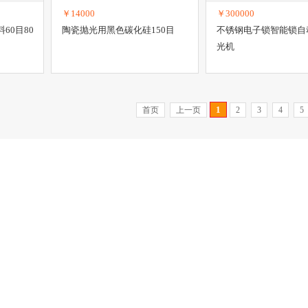
￥14000
￥300000
60目80
陶瓷抛光用黑色碳化硅150目
不锈钢电子锁智能锁自
光机
1
首页
上一页
2
3
4
5
联系我们
482-2798
联系QQ：234145668
系方式
|
服务条款
|
著作权商标声明
|
法律声明
|
隐私声明
|
免责声