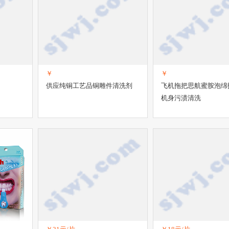
￥
￥
供应纯铜工艺品铜雕件清洗剂
飞机拖把思航蜜胺泡绵
机身污渍清洗