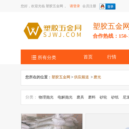
您好，欢迎光临
塑胶五金网
。
请登录
会员注册
塑胶五金
合作热线：150-14

首页
行情
所有分类
您所在的位置：
塑胶五金网
>
供应频道
>
磨光
分类：
物理抛光
电解抛光
磨具
磨料
砂轮
砂纸
尼