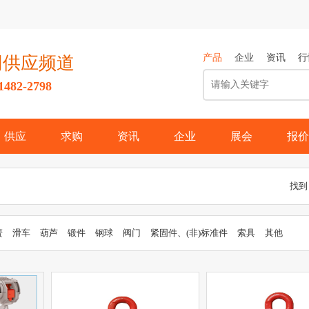
产品
企业
资讯
行
网供应频道
82-2798
供应
求购
资讯
企业
展会
报价
找到
簧
滑车
葫芦
锻件
钢球
阀门
紧固件、(非)标准件
索具
其他
机
千斤顶
其他未分类
通用配件
温控器
气动元件
喷嘴
传动
金配件
管夹
直通
过滤材料
管材及管接头
井盖
吊钩、抓钩
钢
卡箍、抱箍
其它通用配件