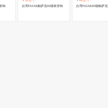
￥50元/个
￥60元/个
货柜钩
台湾PASAK帕萨克80级铁管钩
台湾PASAK80级帕萨