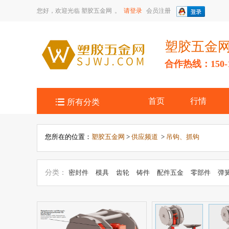
您好，欢迎光临
塑胶五金网
。
请登录
会员注册
塑胶五金
合作热线：150-14

首页
行情
所有分类
您所在的位置：
塑胶五金网
>
供应频道
>
吊钩、抓钩
分类：
密封件
模具
齿轮
铸件
配件五金
零部件
弹
传动件
轴承
链条、链轮
润滑器
焊接设备与材料
电焊
件
脚轮、万向轮
滚筒
卸扣
紧固件
液压元件
船用五
珠、滚珠
密封、润滑
专业配件
喷头
液压辅件
起重件