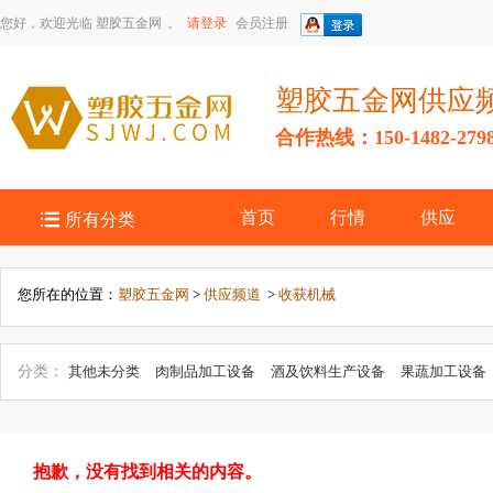
您好，欢迎光临
塑胶五金网
。
请登录
会员注册
塑胶五金网供应
合作热线：150-1482-279

首页
行情
供应
所有分类
您所在的位置：
塑胶五金网
>
供应频道
>
收获机械
分类：
其他未分类
肉制品加工设备
酒及饮料生产设备
果蔬加工设备
种植机械
渔业机械
农用品、农用机械
农业实验设备
柴油机
农业
工机械
畜牧、养殖设备及用具
收获机械
林业机械
食用油加工机械
初加工设备
抱歉，没有找到相关的内容。